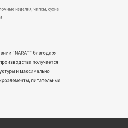
лочные изделия, чипсы, сухие
и
пании "NARAT" благодаря
 производства получается
уктуры и максимально
кроэлементы, питательные